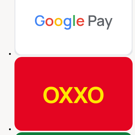
G
o
o
g
l
e
Pay
OXXO