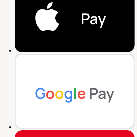
Pay
G
o
o
g
l
e
Pay