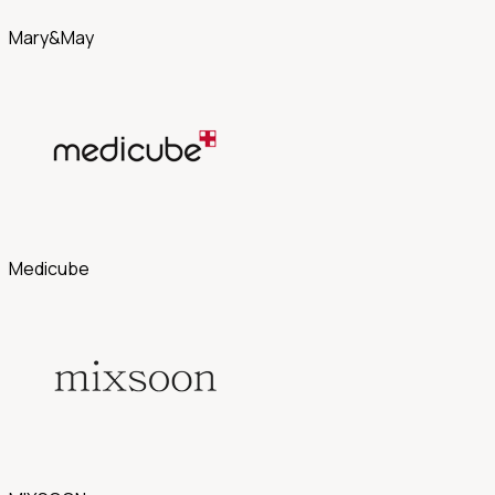
Mary&May
Medicube